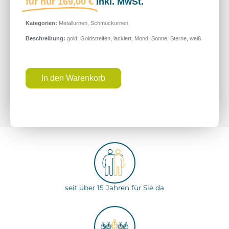
für nur
169,00
€
inkl. MwSt.
Kategorien:
Metallurnen
,
Schmuckurnen
Beschreibung:
gold
,
Goldstreifen
,
lackiert
,
Mond
,
Sonne
,
Sterne
,
weiß
In den Warenkorb
seit über 15 Jahren für Sie da