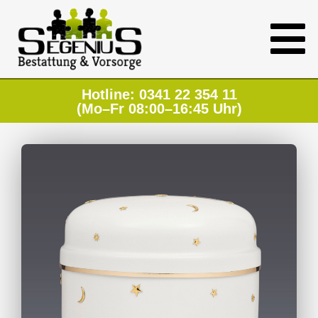
Hotline: 0341 22 354 11
(Mo–Fr 08:00–16:45 Uhr)