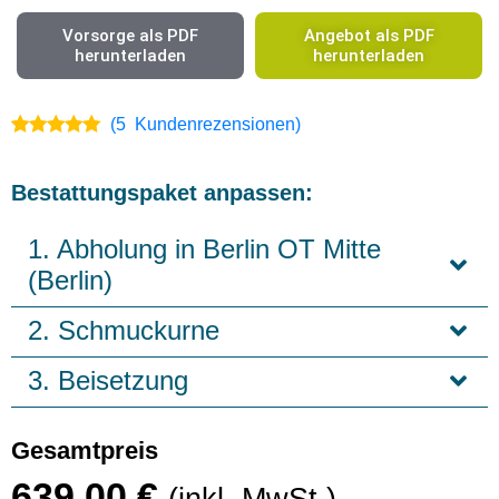
Vorsorge als PDF
Angebot als PDF
herunterladen
herunterladen
(
5
Kundenrezensionen)
Bewertet
5
5.00
von 5
anhand von
Bestattungspaket anpassen:
Kundenbewertungen
1. Abholung in Berlin OT Mitte
(Berlin)
2. Schmuckurne
3. Beisetzung
Gesamtpreis
639,00
€
(inkl. MwSt.)