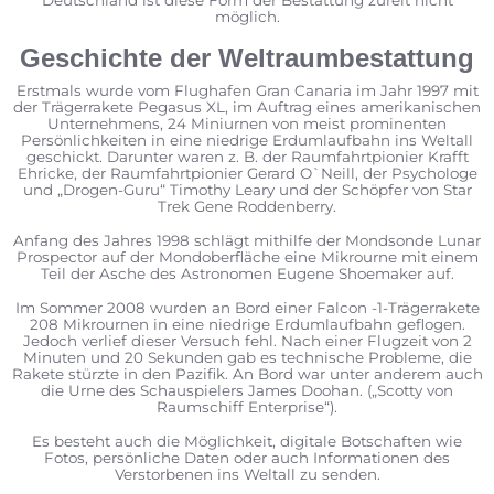
Deutschland ist diese Form der Bestattung zureit nicht
möglich.
Geschichte der Weltraumbestattung
Erstmals wurde vom Flughafen Gran Canaria im Jahr 1997 mit
der Trägerrakete Pegasus XL, im Auftrag eines amerikanischen
Unternehmens, 24 Miniurnen von meist prominenten
Persönlichkeiten in eine niedrige Erdumlaufbahn ins Weltall
geschickt. Darunter waren z. B. der Raumfahrtpionier Krafft
Ehricke, der Raumfahrtpionier Gerard O`Neill, der Psychologe
und „Drogen-Guru“ Timothy Leary und der Schöpfer von Star
Trek Gene Roddenberry.
Anfang des Jahres 1998 schlägt mithilfe der Mondsonde Lunar
Prospector auf der Mondoberfläche eine Mikrourne mit einem
Teil der Asche des Astronomen Eugene Shoemaker auf.
Im Sommer 2008 wurden an Bord einer Falcon -1-Trägerrakete
208 Mikrournen in eine niedrige Erdumlaufbahn geflogen.
Jedoch verlief dieser Versuch fehl. Nach einer Flugzeit von 2
Minuten und 20 Sekunden gab es technische Probleme, die
Rakete stürzte in den Pazifik. An Bord war unter anderem auch
die Urne des Schauspielers James Doohan. („Scotty von
Raumschiff Enterprise“).
Es besteht auch die Möglichkeit, digitale Botschaften wie
Fotos, persönliche Daten oder auch Informationen des
Verstorbenen ins Weltall zu senden.