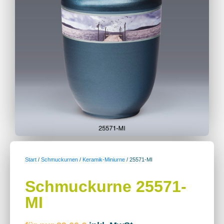
Start
/
Schmuckurnen
/
Keramik-Miniurne
/ 25571-MI
Schmuckurne 25571-
MI