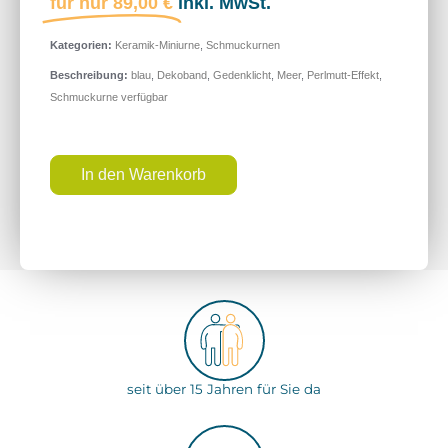
für nur
89,00
€
inkl. MwSt.
Kategorien:
Keramik-Miniurne
,
Schmuckurnen
Beschreibung:
blau
,
Dekoband
,
Gedenklicht
,
Meer
,
Perlmutt-Effekt
,
Schmuckurne verfügbar
In den Warenkorb
seit über 15 Jahren für Sie da