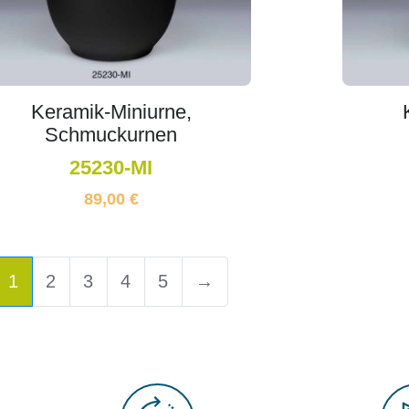
Keramik-Miniurne,
Schmuckurnen
25230-MI
89,00
€
1
2
3
4
5
→