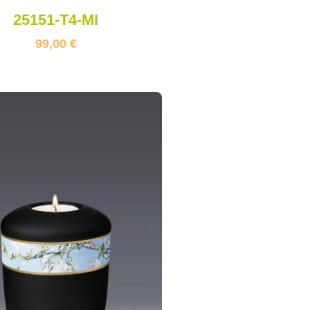
25151-T4-MI
99,00
€