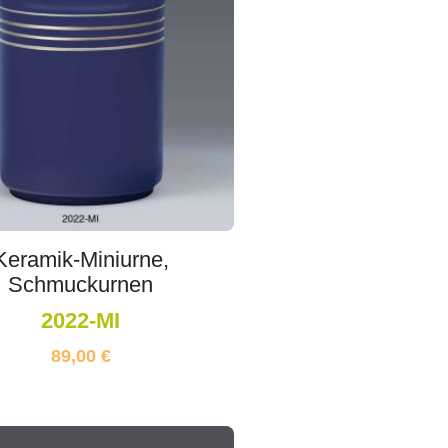
Keramik-Miniurne,
Schmuckurnen
2022-MI
89,00
€