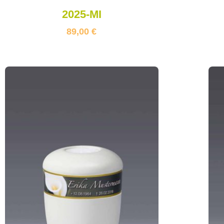
2025-MI
89,00
€