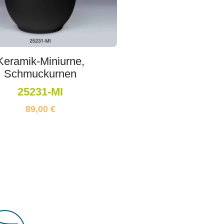
Keramik-Miniurne,
Schmuckurnen
25231-MI
89,00
€