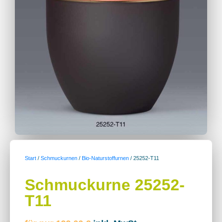
Start
/
Schmuckurnen
/
Bio-Naturstoffurnen
/ 25252-T11
Schmuckurne 25252-
T11