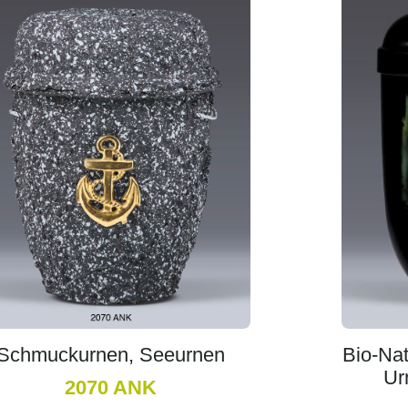
Schmuckurnen, Seeurnen
Bio-Nat
Ur
2070 ANK