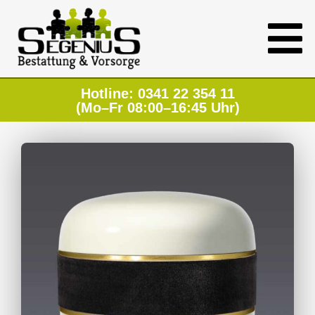
Hotline: 0341 22 354 11
(Mo–Fr 08:00–16:45 Uhr)