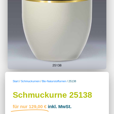
Start
/
Schmuckurnen
/
Bio-Naturstoffurnen
/ 25138
Schmuckurne 25138
für nur
129,00
€
inkl. MwSt.