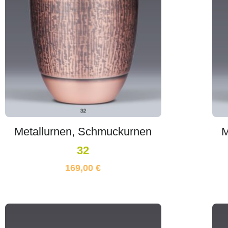
Metallurnen, Schmuckurnen
M
32
169,00
€