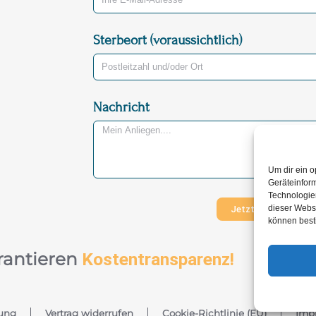
Sterbeort (voraussichtlich)
Nachricht
Um dir ein o
Geräteinfor
Technologien
dieser Websi
Jetzt Nachricht ve
können best
rantieren
Kostentransparenz!
ung
Vertrag widerrufen
Cookie-Richtlinie (EU)
Imp