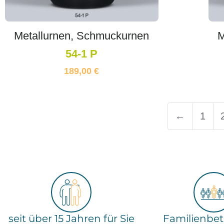
Metallurnen, Schmuckurnen
M
54-1 P
189,00
€
←
1
seit über 15 Jahren für Sie
Familienbetr