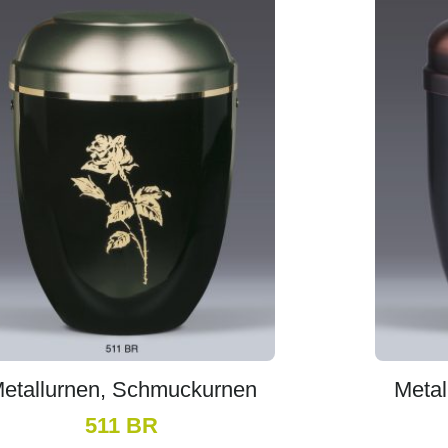
etallurnen, Schmuckurnen
Metal
511 BR