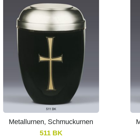
Metallurnen, Schmuckurnen
M
511 BK