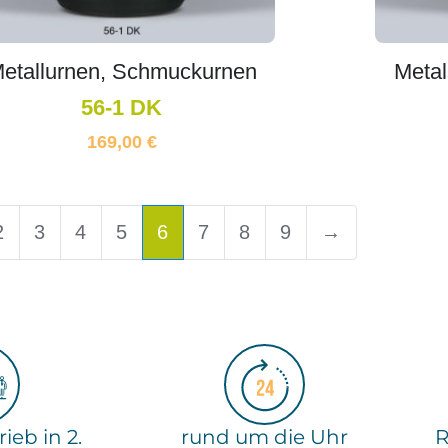
etallurnen, Schmuckurnen
Metal
56-1 DK
169,00
€
2
3
4
5
6
7
8
9
→
ieb in 2.
rund um die Uhr
R