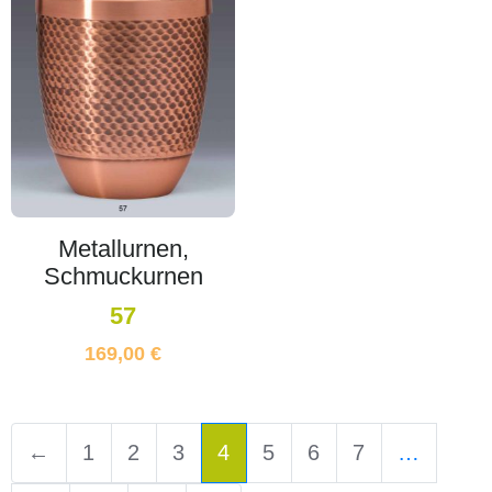
Metallurnen,
Schmuckurnen
57
169,00
€
←
1
2
3
4
5
6
7
…