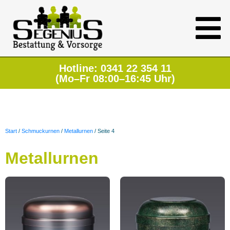
Hotline: 0341 22 354 11
(Mo–Fr 08:00–16:45 Uhr)
Start
/
Schmuckurnen
/
Metallurnen
/ Seite 4
Metallurnen