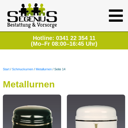
Hotline: 0341 22 354 11
(Mo–Fr 08:00–16:45 Uhr)
Start
/
Schmuckurnen
/
Metallurnen
/ Seite 14
Metallurnen