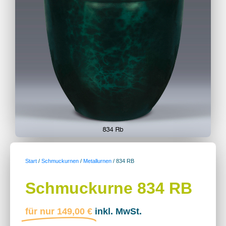
Start
/
Schmuckurnen
/
Metallurnen
/ 834 RB
Schmuckurne 834 RB
für nur
149,00
€
inkl. MwSt.