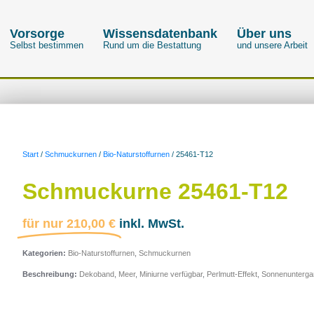
Vorsorge
Wissensdatenbank
Über uns
Selbst bestimmen
Rund um die Bestattung
und unsere Arbeit
Start
/
Schmuckurnen
/
Bio-Naturstoffurnen
/ 25461-T12
Schmuckurne 25461-T12
für nur
210,00
€
inkl. MwSt.
Kategorien:
Bio-Naturstoffurnen
,
Schmuckurnen
Beschreibung:
Dekoband
,
Meer
,
Miniurne verfügbar
,
Perlmutt-Effekt
,
Sonnenunterga