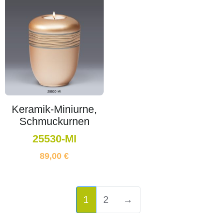
Keramik-Miniurne,
Schmuckurnen
25530-MI
89,00
€
1
2
→