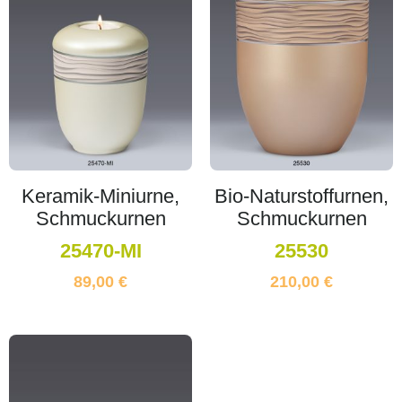
Keramik-Miniurne,
Bio-Naturstoffurnen,
Schmuckurnen
Schmuckurnen
25470-MI
25530
89,00
€
210,00
€