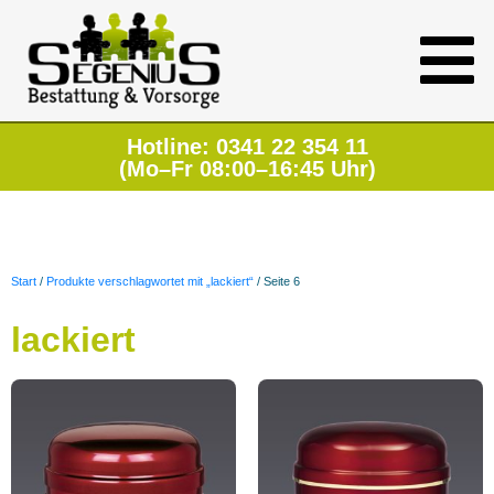
Hotline: 0341 22 354 11
(Mo–Fr 08:00–16:45 Uhr)
Start
/
Produkte verschlagwortet mit „lackiert“
/ Seite 6
lackiert