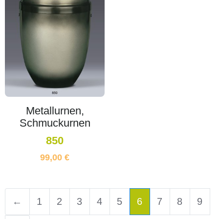
Metallurnen,
Schmuckurnen
850
99,00
€
←
1
2
3
4
5
6
7
8
9