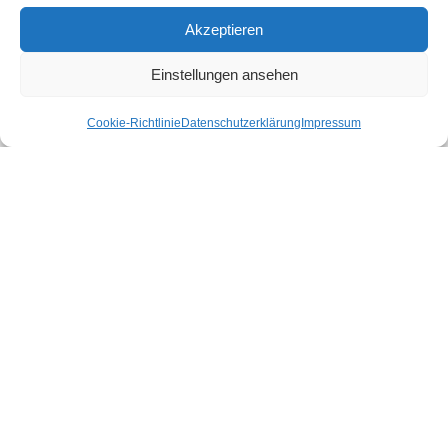
Akzeptieren
Nachricht
Einstellungen ansehen
Cookie-Richtlinie
Datenschutzerklärung
Impressum
Jetzt Nachricht versenden
Wir garantieren
Kostentransparenz!
volle Zufriedenheit!
Bestattungen mit Qualität!
Unsere AGB
Datenschutzerklärung
Vertrag widerrufen
Cookie-Richtlinie (EU)
Impressum
© SEGENIUS GmbH