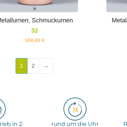
etallurnen, Schmuckurnen
Metal
32
169,00
€
1
2
→
ieb in 2.
rund um die Uhr
R