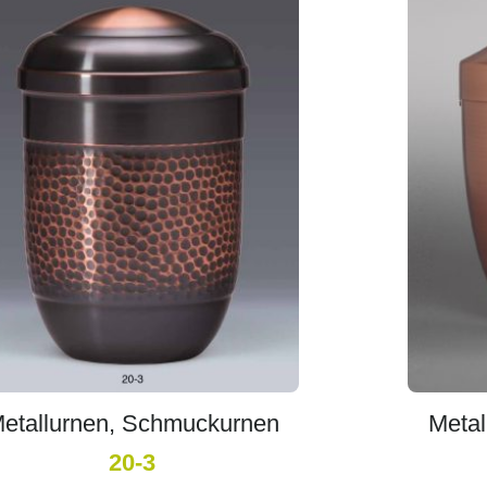
etallurnen, Schmuckurnen
Metal
20-3