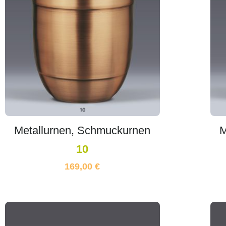
Metallurnen, Schmuckurnen
M
10
169,00
€