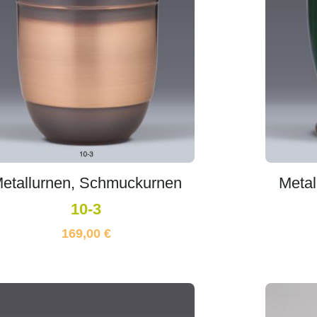
etallurnen, Schmuckurnen
Metal
10-3
169,00
€