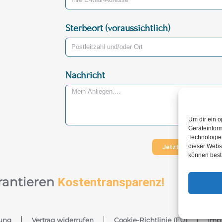
Sterbeort (voraussichtlich)
Nachricht
Um dir ein o
Geräteinfor
Technologien
dieser Websi
Jetzt Nachricht ve
können best
rantieren
Kostentransparenz!
ung
Vertrag widerrufen
Cookie-Richtlinie (EU)
Imp