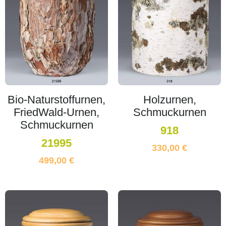
Bio-Naturstoffurnen,
Holzurnen,
FriedWald-Urnen,
Schmuckurnen
Schmuckurnen
918
21995
330,00
€
499,00
€