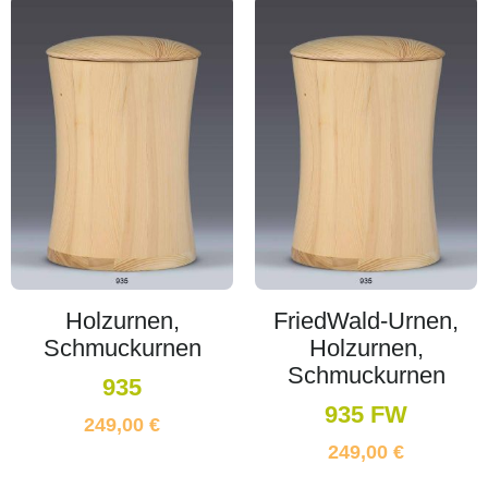
Holzurnen,
FriedWald-Urnen,
Schmuckurnen
Holzurnen,
Schmuckurnen
935
935 FW
249,00
€
249,00
€