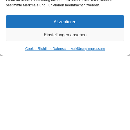
Wenn du deine Zustimmung nicht erteilst oder zurückziehst, können
bestimmte Merkmale und Funktionen beeinträchtigt werden.
Akzeptieren
Nachricht
Einstellungen ansehen
Cookie-Richtlinie
Datenschutzerklärung
Impressum
Jetzt Nachricht versenden
Wir garantieren
Kostentransparenz!
volle Zufriedenheit!
Bestattungen mit Qualität!
Unsere AGB
Datenschutzerklärung
Vertrag widerrufen
Cookie-Richtlinie (EU)
Impressum