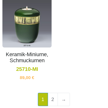
Keramik-Miniurne,
Schmuckurnen
25710-MI
89,00
€
1
2
→