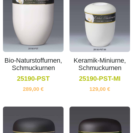
Bio-Naturstoffurnen,
Keramik-Miniurne,
Schmuckurnen
Schmuckurnen
25190-PST
25190-PST-MI
289,00
€
129,00
€