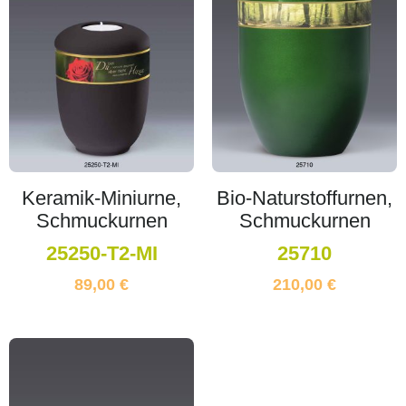
Keramik-Miniurne,
Bio-Naturstoffurnen,
Schmuckurnen
Schmuckurnen
25250-T2-MI
25710
89,00
€
210,00
€