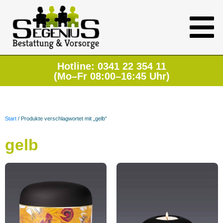
Hotline: 0341 22 354 11
(Mo–Fr 08:00–16:45 Uhr)
Start
/ Produkte verschlagwortet mit „gelb“
gelb