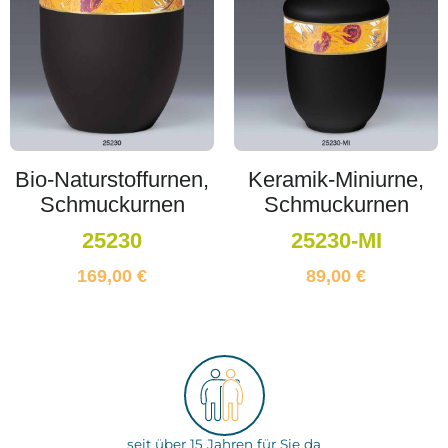
Bio-Naturstoffurnen,
Keramik-Miniurne,
Schmuckurnen
Schmuckurnen
25230
25230-MI
169,00
€
89,00
€
seit über 15 Jahren für Sie da