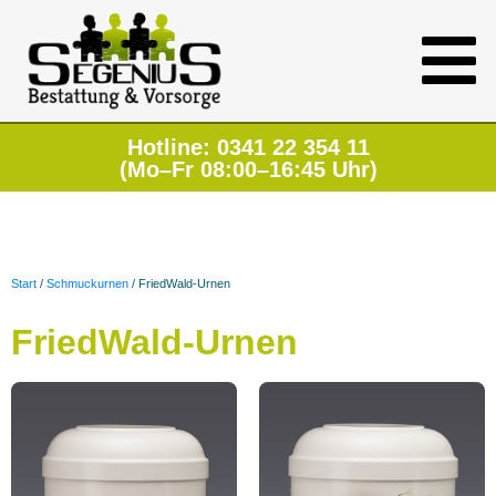
Hotline: 0341 22 354 11
(Mo–Fr 08:00–16:45 Uhr)
Start
/
Schmuckurnen
/ FriedWald-Urnen
FriedWald-Urnen