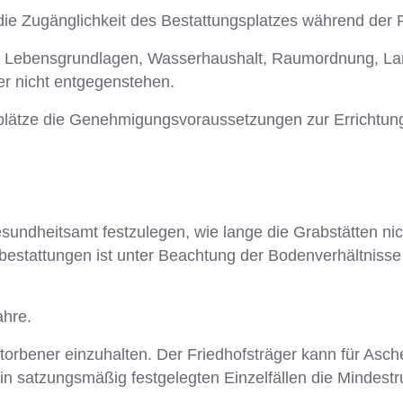
ie Zugänglichkeit des Bestattungsplatzes während der R
cher Lebensgrundlagen, Wasserhaushalt, Raumordnung, L
r nicht entgegenstehen.
gsplätze die Genehmigungsvoraussetzungen zur Errichtun
sundheitsamt festzulegen, wie lange die Grabstätten ni
rdbestattungen ist unter Beachtung der Bodenverhältnis
ahre.
torbener einzuhalten. Der Friedhofsträger kann für Asc
n satzungsmäßig festgelegten Einzelfällen die Mindestr