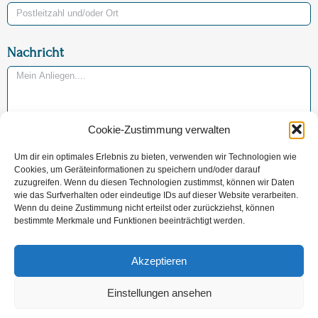
Nachricht
Cookie-Zustimmung verwalten
Jetzt Nachricht versenden
Um dir ein optimales Erlebnis zu bieten, verwenden wir Technologien wie
Cookies, um Geräteinformationen zu speichern und/oder darauf
zuzugreifen. Wenn du diesen Technologien zustimmst, können wir Daten
wie das Surfverhalten oder eindeutige IDs auf dieser Website verarbeiten.
Wir garantieren
Kostentransparenz!
Wenn du deine Zustimmung nicht erteilst oder zurückziehst, können
volle Zufriedenheit!
Bestattungen mit Qualität!
bestimmte Merkmale und Funktionen beeinträchtigt werden.
Akzeptieren
Unsere AGB
Datenschutzerklärung
Vertrag widerrufen
Einstellungen ansehen
Cookie-Richtlinie (EU)
Impressum